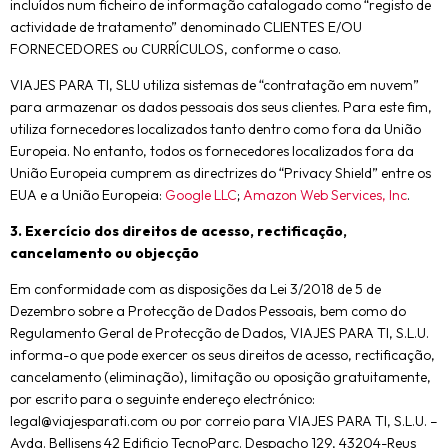
incluídos num ficheiro de informação catalogado como “registo de
actividade de tratamento” denominado CLIENTES E/OU
FORNECEDORES ou CURRÍCULOS, conforme o caso.
VIAJES PARA TI, SLU utiliza sistemas de “contratação em nuvem”
para armazenar os dados pessoais dos seus clientes. Para este fim,
utiliza fornecedores localizados tanto dentro como fora da União
Europeia. No entanto, todos os fornecedores localizados fora da
União Europeia cumprem as directrizes do “Privacy Shield” entre os
EUA e a União Europeia:
Google LLC
;
Amazon Web Services, Inc
.
3. Exercício dos direitos de acesso, rectificação,
cancelamento ou objecção
Em conformidade com as disposições da Lei 3/2018 de 5 de
Dezembro sobre a Protecção de Dados Pessoais, bem como do
Regulamento Geral de Protecção de Dados, VIAJES PARA TI, S.L.U.
informa-o que pode exercer os seus direitos de acesso, rectificação,
cancelamento (eliminação), limitação ou oposição gratuitamente,
por escrito para o seguinte endereço electrónico:
legal@viajesparati.com ou por correio para VIAJES PARA TI, S.L.U. –
Avda. Bellisens 42 Edificio TecnoParc. Despacho 129, 43204-Reus