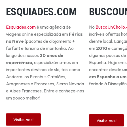
ESQUIADES.COM
BUSCOU
Esquiades.com
é uma agência de
No
BuscoUnChollo
viagens online especializada em
Férias
incríveis ofertas ho
na Neve
(pacotes de alojamento +
cliente local. Lanç
forfait) e turismo de montanha. Ao
em
2010
e começá
longo dos nossos
20 anos de
algumas pausas de
experiência
, especializámo-nos em
Espanha. Hoje em di
importantes destinos de ski, tais como
encontrar desde
um
Andorra, os Pirenéus Catalães,
em Espanha a um 
Aragoneses e Franceses, Sierra Nevada
feriado à Disneylân
e Alpes Franceses. Entre e conheça-nos
um pouco melhor!
Visite-nos!
Visite-nos!