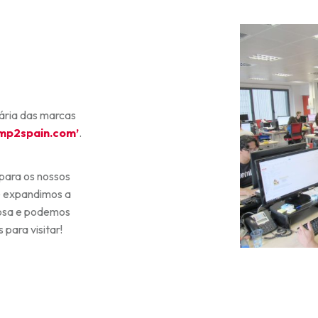
tária das marcas
ump2spain.com’
.
para os nossos
e expandimos a
liosa e podemos
para visitar!